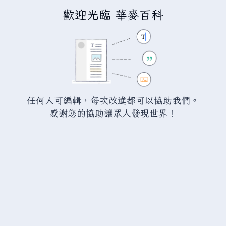
歡迎光臨 華麥百科
正在編輯「
瓦爾海姆:焰金屬塔盾
」
警告：
您尚未登入。 若您進行任何的編輯您的 IP
位址將會被公開。 若您
登入
或
建立帳號
，您的
任何人可編輯，每次改進都可以協助我們。
編輯將會以您的使用者名稱標示，並能擁有另外的
感謝您的協助讓眾人發現世界！
益處。
切換
進階
特殊文字
說明