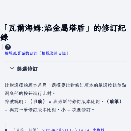
「瓦爾海姆:焰金屬塔盾」的修訂紀
錄
檢視此頁面的日誌
​（
檢視濫用日誌
）
篩選修訂
比對選擇的版本差異：選擇要比對修訂版本的單選按鈕並點
選底部的按鈕進行比對。
符號說明：
（目前）
= 與最新的修訂版本比對，
（前筆）
= 與前一筆修訂版本比對，
小
= 次要修訂。
2
目前
前筆
2025年7月2日 (三) 14:14
小蜘蛛