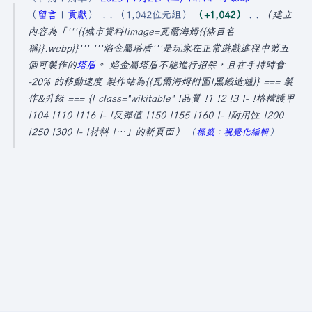
0
留言
貢獻
1,042位元組
+1,042
建立
2
內容為「'''{{城市資料|image=瓦爾海姆{{條目名
5
稱}}.webp}}''' '''焰金屬塔盾'''是玩家在正常遊戲進程中第五
個可製作的
塔盾
。 焰金屬塔盾不能進行招架，且在手持時會
年
-20% 的移動速度 製作站為{{瓦爾海姆附圖|黑鍛造爐}} === 製
7
作&升級 === {| class="wikitable" !品質 !1 !2 !3 |- !格檔護甲
月
|104 |110 |116 |- !反彈值 |150 |155 |160 |- !耐用性 |200
2
|250 |300 |- |材料 |…」的新頁面
標籤
：
視覺化編輯
日
(
星
期
三
)