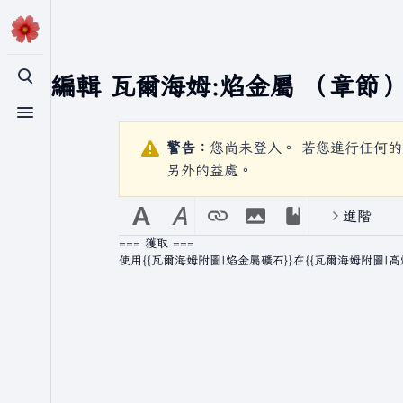
正在編輯
瓦爾海姆:焰金屬
（章節
切換搜尋
切換選單
警告：
您尚未登入。 若您進行任何的
另外的益處。
進階