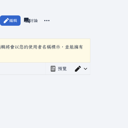
更多操作
編輯
瓦爾海姆
討論
associated-pages
編輯將會以您的使用者名稱標示，並能擁有
預覽
切換編輯器