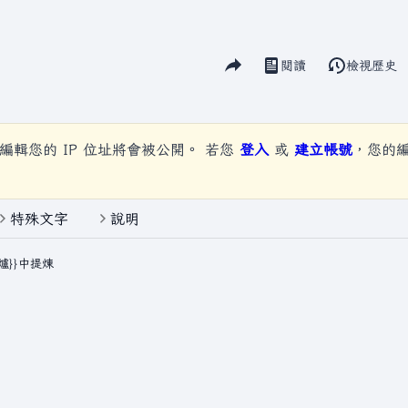
分享此頁面
閱讀
檢視歷史
視圖
）
編輯您的 IP 位址將會被公開。 若您
登入
或
建立帳號
，您的
特殊文字
說明