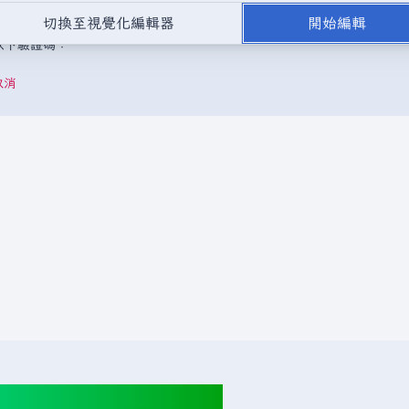
，或是取自不受版權保護的公開領域或自由資源。
請勿在未經授權的情況
切換至視覺化編輯器
開始編輯
成以下驗證碼：
取消