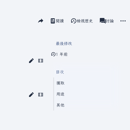
分享此頁面
更多
閱讀
檢視歷史
瓦爾海姆
討論
視圖
associated-pag
最後修改
1 年前
目次
獲取
用途
其他