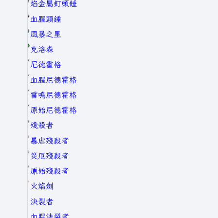
焰金屬釘頭錘
血腥頭錘
風暴之星
克洛森
尼德霍格
血腥尼德霍格
雷鳴尼德霍格
原始尼德霍格
殘殺者
暴虐殘殺者
災厄殘殺者
原始殘殺者
火焰劍
決裂者
血腥決裂者