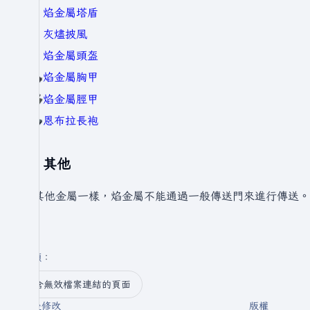
焰金屬塔盾
灰燼披風
焰金屬頭盔
焰金屬胸甲
焰金屬脛甲
恩布拉長袍
其他
跟其他金屬一樣，焰金屬不能通過一般傳送門來進行傳送。
分類
：​
含無效檔案連結的頁面
最後修改
版權