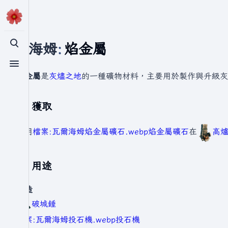
瓦爾海姆
:
焰金屬
切換搜尋
切換選單
焰金屬
是
灰燼之地
的一種礦物材料，主要用於製作與升級灰
獲取
使用
檔案:瓦爾海姆焰金屬礦石.webp
焰金屬礦石
在
高
用途
建造
破城錘
檔案:瓦爾海姆投石機.webp
投石機