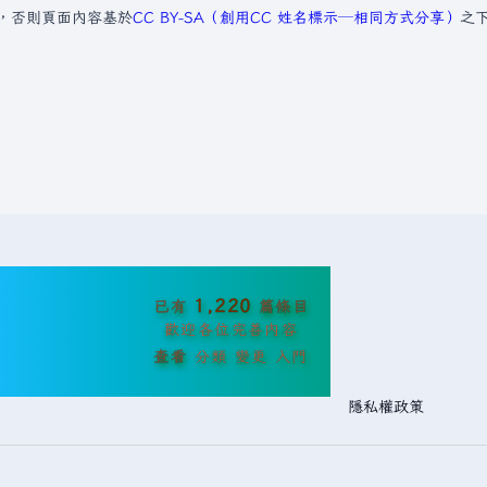
，否則頁面內容基於
CC BY-SA（創用CC 姓名標示─相同方式分享）
之
1,220
已有
篇條目
歡迎各位完善內容
查看
分類
變更
入門
隱私權政策