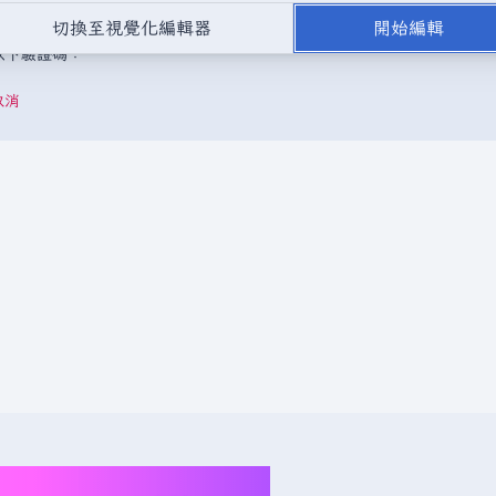
，或是取自不受版權保護的公開領域或自由資源。
請勿在未經授權的情況
切換至視覺化編輯器
開始編輯
成以下驗證碼：
取消