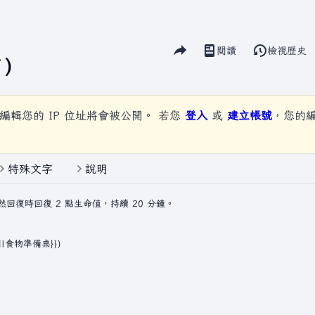
分享此頁面
閱讀
檢視歷史
視圖
）
編輯您的 IP 位址將會被公開。 若您
登入
或
建立帳號
，您的
特殊文字
說明