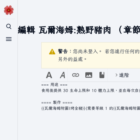
正在編輯
瓦爾海姆:熟野豬肉
（章節
切換搜尋
切換選單
警告：
您尚未登入。 若您進行任何的
另外的益處。
進階