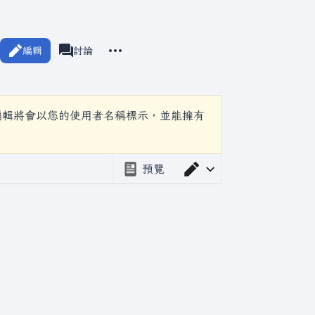
更多操作
編輯
瓦爾海姆
討論
associated-pages
編輯將會以您的使用者名稱標示，並能擁有
預覽
切換編輯器