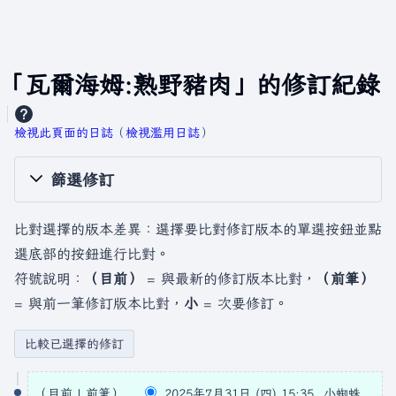
「瓦爾海姆:熟野豬肉」的修訂紀錄
檢視此頁面的日誌
​（
檢視濫用日誌
）
篩選修訂
比對選擇的版本差異：選擇要比對修訂版本的單選按鈕並點
選底部的按鈕進行比對。
符號說明：
（目前）
= 與最新的修訂版本比對，
（前筆）
= 與前一筆修訂版本比對，
小
= 次要修訂。
2
目前
前筆
2025年7月31日 (四) 15:35
小蜘蛛