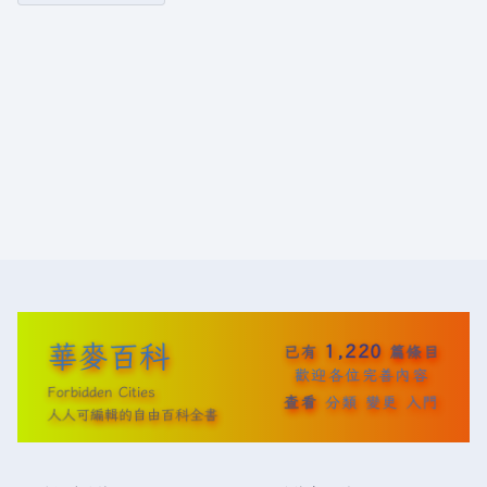
華麥百科
1,220
已有
篇條目
歡迎各位完善內容
Forbidden Cities
查看
分類
變更
入門
人人可編輯的自由百科全書