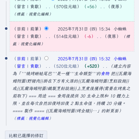
0
留言
貢獻
570位元組
+56
復原
2
無
標籤
：
視覺化編輯
5
編
輯
目前
前筆
2025年7月31日 (四) 15:34
小蜘蛛
年
摘
留言
貢獻
514位元組
−6
復原
標
7
要
無
籤
：
視覺化編輯
月
編
3
輯
目前
前筆
2025年7月31日 (四) 15:32
小蜘蛛
1
摘
留言
貢獻
520位元組
+520
建立內容
日
要
為「'''燒烤蜥蛙尾巴'''是一種'''生命類型'''的
食物
把{{瓦爾海
姆附圖|野豬肉}}掛在下方有火源的{{瓦爾海姆附圖|烹飪設施}}
(
或{{瓦爾海姆附圖|鐵製烹飪設施}}上烹煮後獲得(需要在烤焦之
星
前取下) === 用途 === 食用後提供 30 生命上限和 10 體力上
期
限，並在每次自然回復時回復 2 點生命值，持續 20 分鐘。
四
==== 製作 ==== {{瓦爾海姆附圖|烤全豬}}…」的新頁面
)
標籤
：
視覺化編輯