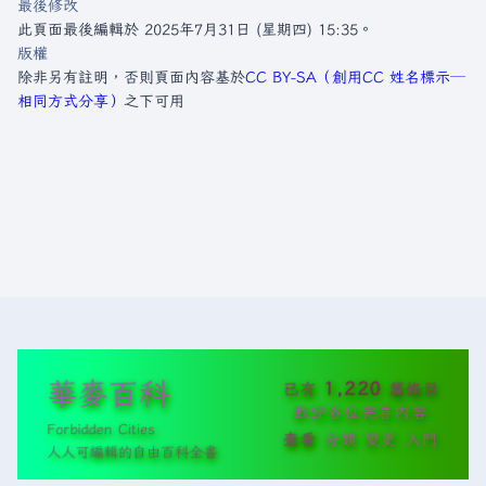
最後修改
此頁面最後編輯於 2025年7月31日 (星期四) 15:35。
版權
除非另有註明，否則頁面內容基於
CC BY-SA（創用CC 姓名標示─
相同方式分享）
之下可用
華麥百科
1,220
已有
篇條目
歡迎各位完善內容
Forbidden Cities
查看
分類
變更
入門
人人可編輯的自由百科全書