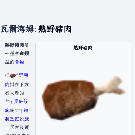
瓦爾海姆
:
熟野豬肉
熟野豬肉
是
熟野豬肉
一種
生命類
型
的
食物
把
野豬
肉
掛在下方
有火源的
烹飪設
施
或
鐵
製烹飪設施
上烹煮後獲