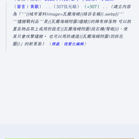
0
留言
貢獻
307位元組
+307
建立內容
2
為「'''{{城市資料|image=瓦爾海姆{{條目名稱}}.webp}}'''
5
'''燼豬戰利品'''是{{瓦爾海姆附圖|燼豬}}的稀有掉落物 可以放
置在物品架上或用於設定{{瓦爾海姆附圖|投石機(弩砲)}}，使
年
其只會攻擊燼豬。 也可以用於建造{{瓦爾海姆附圖|羽狀花
7
圈}}」的新頁面
標籤
：
視覺化編輯
月
2
1
日
(
星
期
一
)