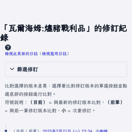
「瓦爾海姆:燼豬戰利品」的修訂紀
錄
檢視此頁面的日誌
​（
檢視濫用日誌
）
篩選修訂
比對選擇的版本差異：選擇要比對修訂版本的單選按鈕並點
選底部的按鈕進行比對。
符號說明：
（目前）
= 與最新的修訂版本比對，
（前筆）
= 與前一筆修訂版本比對，
小
= 次要修訂。
2
目前
前筆
2025年7月21日 (一) 23:34
小蜘蛛