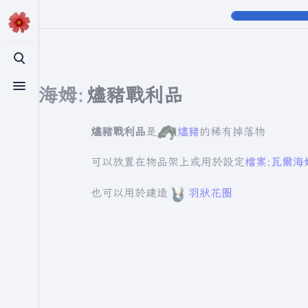
切換搜尋
瓦爾海姆
:
燼豬戰利品
切換選單
燼豬戰利品
是
燼豬
的稀有掉落物
可以放置在物品架上或用於設定
檔案:瓦爾海姆
也可以用於建造
羽狀花圈