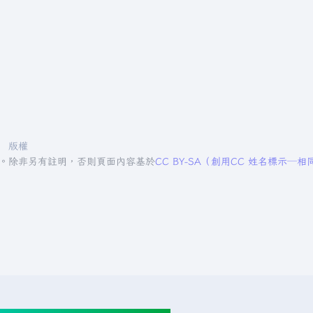
版權
4。
除非另有註明，否則頁面內容基於
CC BY-SA（創用CC 姓名標示─