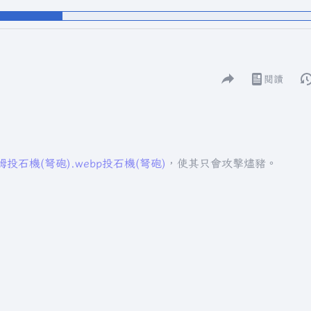
分享此頁面
閱讀
視圖
投石機(弩砲).webp
投石機(弩砲)
，使其只會攻擊燼豬。