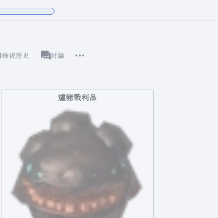
更多操作
檢視歷史
瓦爾海姆
討論
associated-pages
燼豬戰利品