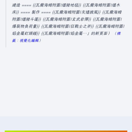
5
建造 ==== {{瓦爾海姆附圖|燼豬地毯}} {{瓦爾海姆附圖|燼木
床}} ==== 製作 ==== {{瓦爾海姆附圖|灰燼披風}} {{瓦爾海姆
年
附圖|燼豬斗篷}} {{瓦爾海姆附圖|玄武岩彈}} {{瓦爾海姆附圖|
6
爆裂物負荷量}} {{瓦爾海姆附圖|狂戰士之斧}} {{瓦爾海姆附圖|
月
焰金屬釘頭錘}} {{瓦爾海姆附圖|焰金屬…」的新頁面
標
1
籤
：
視覺化編輯
5
日
(
星
期
日
)