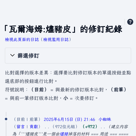
「瓦爾海姆:燼豬皮」的修訂紀錄
檢視此頁面的日誌
​（
檢視濫用日誌
）
篩選修訂
比對選擇的版本差異：選擇要比對修訂版本的單選按鈕並點
選底部的按鈕進行比對。
符號說明：
（目前）
= 與最新的修訂版本比對，
（前筆）
= 與前一筆修訂版本比對，
小
= 次要修訂。
2
目前
前筆
2025年6月15日 (日) 21:46
小蜘蛛
0
留言
貢獻
972位元組
+972
建立內容
2
為「'''燼豬皮'''是一個由
燼豬
掉落的材料 === 用途 === ====