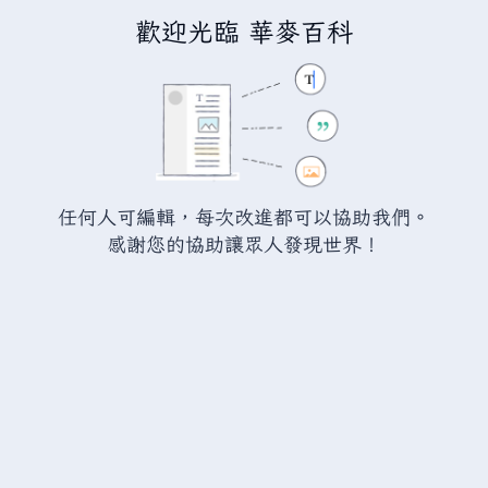
歡迎光臨 華麥百科
正在編輯「
瓦爾海姆:燼豬膀胱
」
警告：
您尚未登入。 若您進行任何的編輯您的 IP
位址將會被公開。 若您
登入
或
建立帳號
，您的
任何人可編輯，每次改進都可以協助我們。
編輯將會以您的使用者名稱標示，並能擁有另外的
感謝您的協助讓眾人發現世界！
益處。
切換
進階
特殊文字
說明