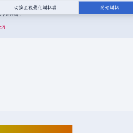
，或是取自不受版權保護的公開領域或自由資源。
請勿在未經授權的情況
切換至視覺化編輯器
開始編輯
成以下驗證碼：
取消