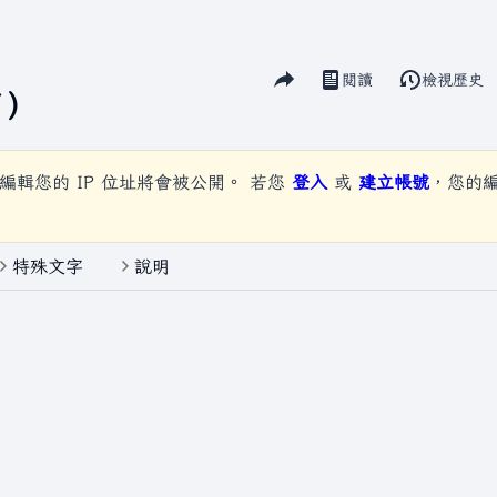
分享此頁面
閱讀
檢視歷史
視圖
）
編輯您的 IP 位址將會被公開。 若您
登入
或
建立帳號
，您的
特殊文字
說明