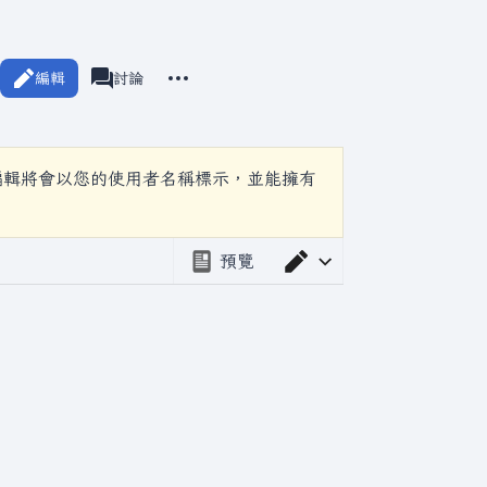
更多操作
編輯
瓦爾海姆
討論
associated-pages
編輯將會以您的使用者名稱標示，並能擁有
預覽
切換編輯器