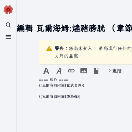
正在編輯
瓦爾海姆:燼豬膀胱
（章節
切換搜尋
切換選單
警告：
您尚未登入。 若您進行任何的
另外的益處。
進階