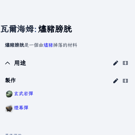
瓦爾海姆
:
燼豬膀胱
燼豬膀胱
是一個由
燼豬
掉落的材料
用途
製作
玄武岩彈
煙幕彈