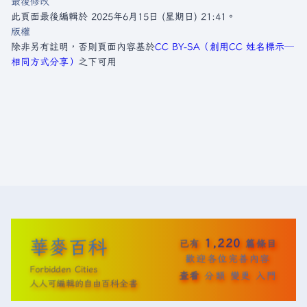
最後修改
此頁面最後編輯於 2025年6月15日 (星期日) 21:41。
版權
除非另有註明，否則頁面內容基於
CC BY-SA（創用CC 姓名標示─
相同方式分享）
之下可用
華麥百科
1,220
已有
篇條目
歡迎各位完善內容
Forbidden Cities
查看
分類
變更
入門
人人可編輯的自由百科全書