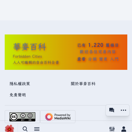
華麥百科
1,220
已有
篇條目
歡迎各位完善內容
Forbidden Cities
查看
分類
變更
入門
人人可編輯的自由百科全書
隱私權政策
關於華麥百科
免責聲明
更多操
associated
視圖
切換搜尋
切換選單
切換偏好
切