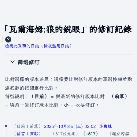
「瓦爾海姆:狼的銳眼」的修訂紀錄
檢視此頁面的日誌
​（
檢視濫用日誌
）
篩選修訂
比對選擇的版本差異：選擇要比對修訂版本的單選按鈕並點
選底部的按鈕進行比對。
符號說明：
（目前）
= 與最新的修訂版本比對，
（前筆）
= 與前一筆修訂版本比對，
小
= 次要修訂。
2
目前
前筆
2025年10月8日 (三) 02:02
小蜘蛛
0
留言
貢獻
617位元組
+617
建立內容