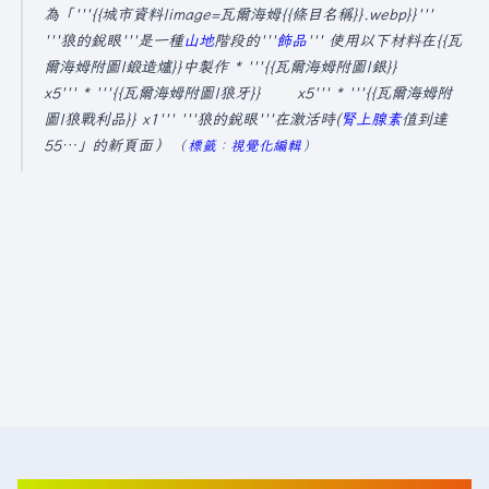
2
為「'''{{城市資料|image=瓦爾海姆{{條目名稱}}.webp}}'''
5
'''狼的銳眼'''是一種
山地
階段的'''
飾品
''' 使用以下材料在{{瓦
爾海姆附圖|鍛造爐}}中製作 * '''{{瓦爾海姆附圖|銀}}
年
x5''' * '''{{瓦爾海姆附圖|狼牙}} x5''' * '''{{瓦爾海姆附
1
圖|狼戰利品}} x1''' '''狼的銳眼'''在激活時(
腎上腺素
值到達
0
55…」的新頁面
標籤
：
視覺化編輯
月
8
日
(
星
期
三
)