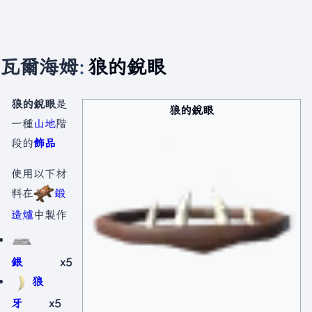
瓦爾海姆
:
狼的銳眼
狼的銳眼
是
狼的銳眼
一種
山地
階
段的
飾品
使用以下材
料在
鍛
造爐
中製作
銀
x5
狼
牙
x5