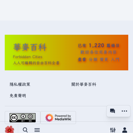
華麥百科
1,220
已有
篇條目
歡迎各位完善內容
Forbidden Cities
查看
分類
變更
入門
人人可編輯的自由百科全書
隱私權政策
關於華麥百科
免責聲明
更多操
associated
視圖
切換搜尋
切換選單
切換偏好
切