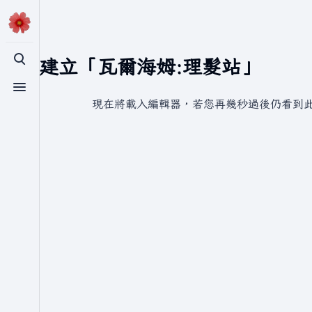
正在建立「瓦爾海姆:理髮站」
切換搜尋
切換選單
現在將載入編輯器，若您再幾秒過後仍看到