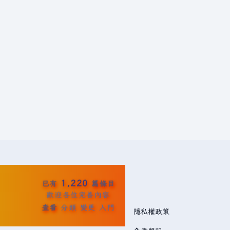
1,220
已有
篇條目
歡迎各位完善內容
查看
分類
變更
入門
隱私權政策