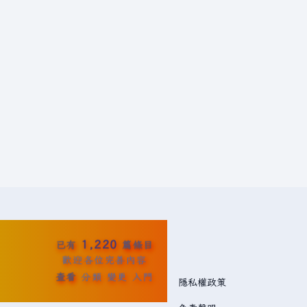
1,220
已有
篇條目
歡迎各位完善內容
查看
分類
變更
入門
隱私權政策