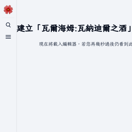
正在建立「瓦爾海姆:瓦納迪爾之酒
切換搜尋
切換選單
現在將載入編輯器，若您再幾秒過後仍看到