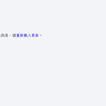
」
此訊息，請
重新載入頁面
。