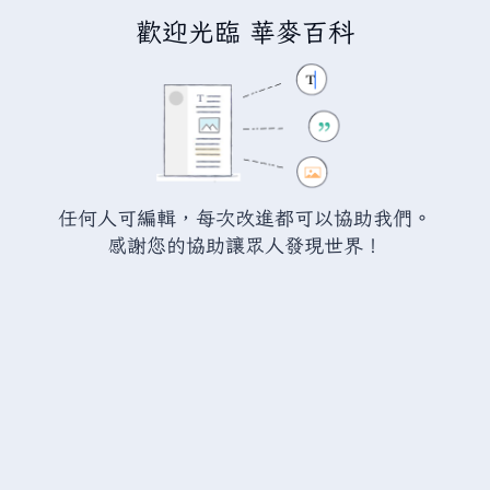
歡迎光臨 華麥百科
正在編輯「
瓦爾海姆:石斧
」
警告：
您尚未登入。 若您進行任何的編輯您的 IP
位址將會被公開。 若您
登入
或
建立帳號
，您的
任何人可編輯，每次改進都可以協助我們。
編輯將會以您的使用者名稱標示，並能擁有另外的
感謝您的協助讓眾人發現世界！
益處。
切換
進階
特殊文字
說明