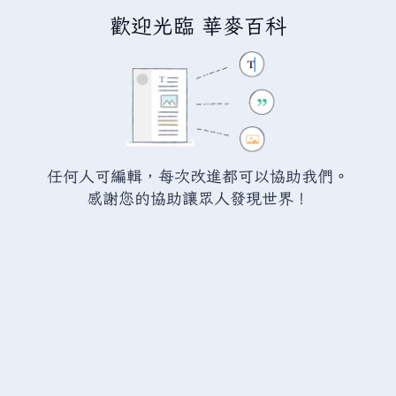
歡迎光臨 華麥百科
正在編輯
瓦爾海姆:石斧
（章節）
警告：
您尚未登入。 若您進行任何的編輯您的 IP
位址將會被公開。 若您
登入
或
建立帳號
，您的
任何人可編輯，每次改進都可以協助我們。
編輯將會以您的使用者名稱標示，並能擁有另外的
感謝您的協助讓眾人發現世界！
益處。
切換
進階
特殊文字
說明