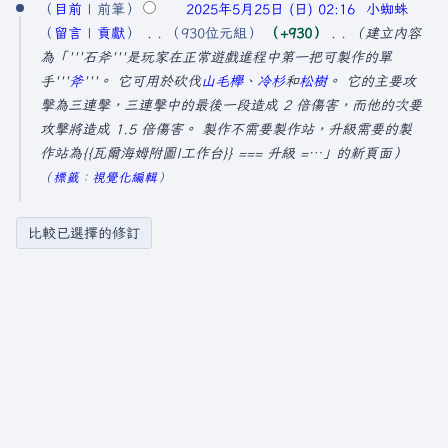
)
輯
目前
前筆
2025年5月25日 (日) 02:16
小蜘蛛
摘
留言
貢獻
930位元組
+930
建立內容
要
為「'''石斧'''是玩家在正常遊戲進程中第一把可製作的單
手'''
斧
'''。 它可用於砍伐
山毛櫸
、
冷杉
和
松樹
。 它的主要攻
擊為三連擊，三連擊中的最後一段造成 2 倍傷害，而他的次要
攻擊將造成 1.5 倍傷害。 製作不需要製作站，升級需要的製
作站為{{瓦爾海姆附圖|工作台}} === 升級 =…」的新頁面
標籤
：
視覺化編輯