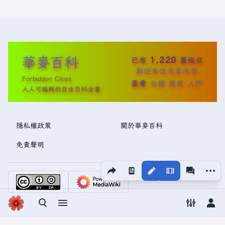
華麥百科
1,220
已有
篇條目
歡迎各位完善內容
Forbidden Cities
查看
分類
變更
入門
人人可編輯的自由百科全書
隱私權政策
關於華麥百科
免責聲明
分享此頁面
更多操
視圖
associated
切換搜尋
切換選單
切換偏好
切