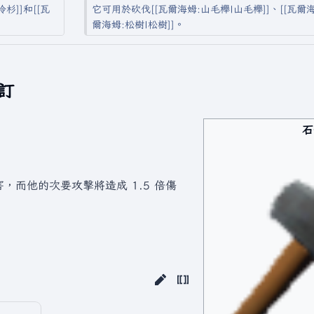
杉]]和[[瓦
它可用於砍伐[[瓦爾海姆:山毛櫸|山毛櫸]]、[[瓦爾海姆
爾海姆:松樹|松樹]]。
修訂
石
，而他的次要攻擊將造成 1.5 倍傷