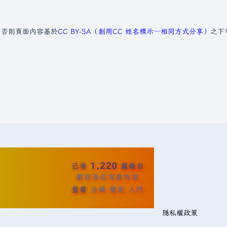
，否則頁面內容基於
CC BY-SA（創用CC 姓名標示─相同方式分享）
之下
1,220
已有
篇條目
歡迎各位完善內容
查看
分類
變更
入門
隱私權政策