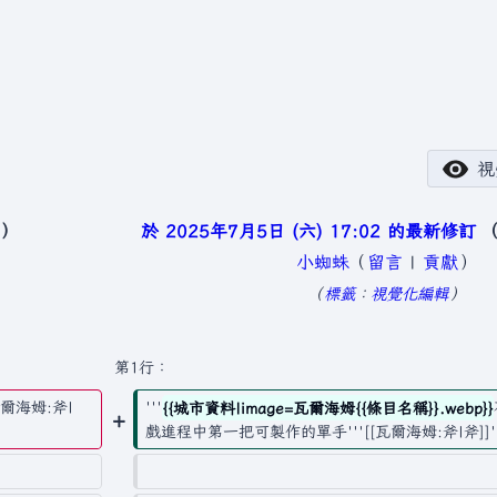
視
於 2025年7月5日 (六) 17:02 的最新修訂
小蜘蛛
（
留言
|
貢獻
）
無
標籤
：
視覺化編輯
編
輯
第1行：
摘
爾海姆:斧|
'''
{{城市資料|image=瓦爾海姆{{條目名稱}}.webp}}
要
戲進程中第一把可製作的單手'''[[瓦爾海姆:斧|斧]]'