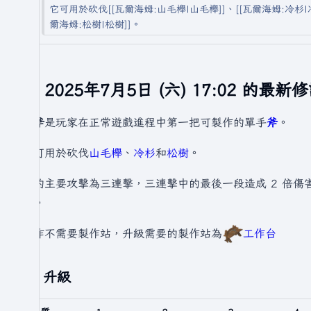
它可用於砍伐[[瓦爾海姆:山毛櫸|山毛櫸]]、[[瓦爾海姆:冷杉|冷
爾海姆:松樹|松樹]]。
於 2025年7月5日 (六) 17:02 的最新
石斧
是玩家在正常遊戲進程中第一把可製作的單手
斧
。
它可用於砍伐
山毛櫸
、
冷杉
和
松樹
。
它的主要攻擊為三連擊，三連擊中的最後一段造成 2 倍傷害
害。
製作不需要製作站，升級需要的製作站為
工作台
升級