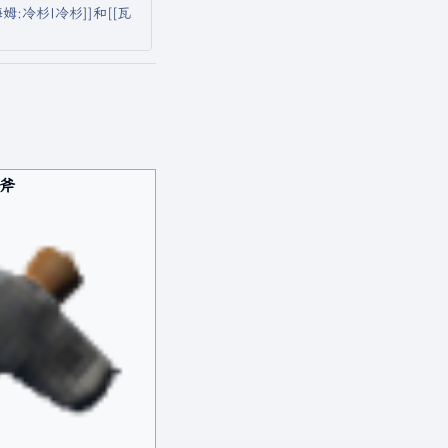
:冷杉|冷杉]]和[[瓦
斧