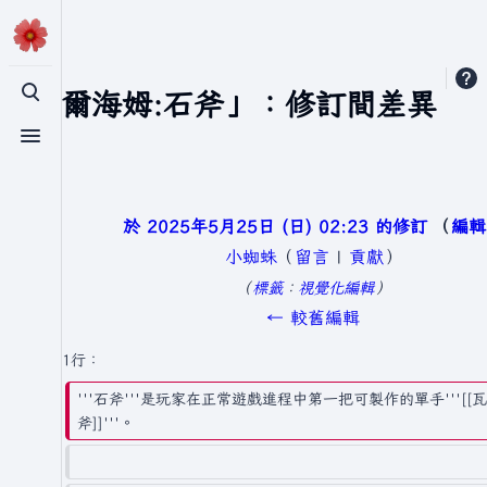
「瓦爾海姆:石斧」：修訂間差異
切換搜尋
切換選單
於 2025年5月25日 (日) 02:23 的修訂
編輯
小蜘蛛
（
留言
|
貢獻
）
無
標籤
：
視覺化編輯
編
← 較舊編輯
輯
第1行：
摘
'''石斧'''是玩家在正常遊戲進程中第一把可製作的單手'''[[瓦
要
斧]]'''。