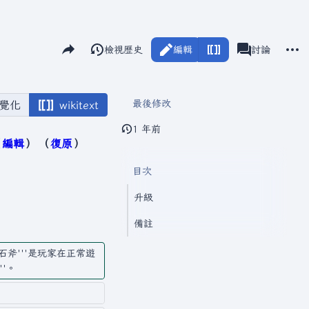
分享此頁面
更多
閱讀
檢視歷史
編輯
瓦爾海姆
討論
視圖
associated-pag
最後修改
覺化
wikitext
1 年前
編輯
復原
目次
升級
備註
石斧'''是玩家在正常遊
''。