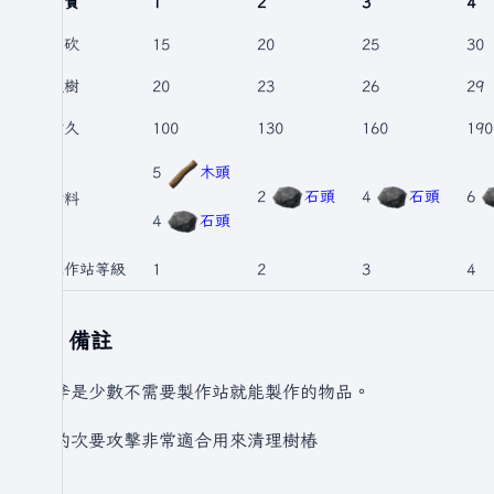
品質
1
2
3
4
劈砍
15
20
25
30
砍樹
20
23
26
29
耐久
100
130
160
190
5
木頭
2
石頭
4
石頭
6
材料
4
石頭
工作站等級
1
2
3
4
備註
石斧是少數不需要製作站就能製作的物品。
它的次要攻擊非常適合用來清理樹樁