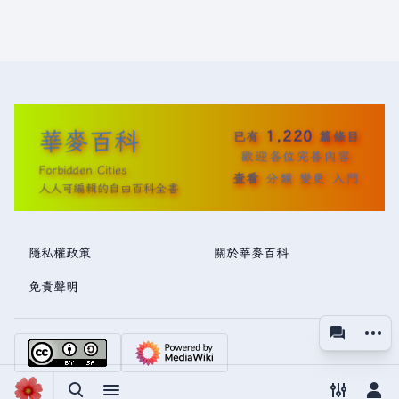
華麥百科
1,220
已有
篇條目
歡迎各位完善內容
Forbidden Cities
查看
分類
變更
入門
人人可編輯的自由百科全書
隱私權政策
關於華麥百科
免責聲明
更多操
associated
視圖
切換搜尋
切換選單
切換偏好
切