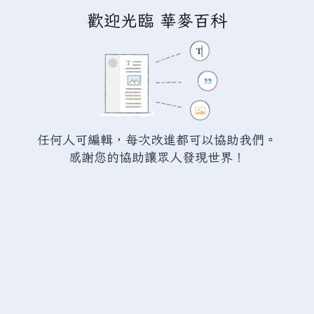
歡迎光臨 華麥百科
正在編輯
瓦爾海姆:破碎法杖
（章
節）
警告：
您尚未登入。 若您進行任何的編輯您的 IP
任何人可編輯，每次改進都可以協助我們。
位址將會被公開。 若您
登入
或
建立帳號
，您的
感謝您的協助讓眾人發現世界！
編輯將會以您的使用者名稱標示，並能擁有另外的
益處。
切換
進階
特殊文字
說明