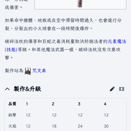
成傷害。
如果命中牆體、地板或在空中滯留時間過久，也會進行分
裂，分裂出的小火球會在一段時間後爆炸。
破碎法杖的傷害和巨蛇之毒消耗量取決於施法者的
元素魔法
(技能)
等級。和其他魔法武器一樣，破碎法杖沒有次要攻
擊。
製作站為
咒文桌
製作&升級
品質
1
2
3
4
鈍擊
12
12
12
12
火焰
12
18
24
30