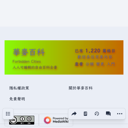
華麥百科
1,220
已有
篇條目
歡迎各位完善內容
Forbidden Cities
查看
分類
變更
入門
人人可編輯的自由百科全書
隱私權政策
關於華麥百科
免責聲明
分享此頁面
更多操
目次
視圖
associated