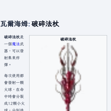
瓦爾海姆
:
破碎法杖
破碎法杖
是
破碎法杖
一個
魔法
武
器，可以發
射集束炸
彈。
每次使用都
會發射一顆
火球，在命
中時會分裂
成12顆小火
球，分別造