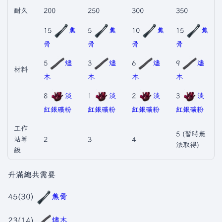
耐久
200
250
300
350
15
焦
5
焦
10
焦
15
焦
骨
骨
骨
骨
5
燼
3
燼
6
燼
9
燼
材料
木
木
木
木
8
淡
1
淡
2
淡
3
淡
紅銀礦粉
紅銀礦粉
紅銀礦粉
紅銀礦粉
工作
5 (暫時無
站等
2
3
4
法取得)
級
升滿總共需要
45(30)
焦骨
23(14)
燼木