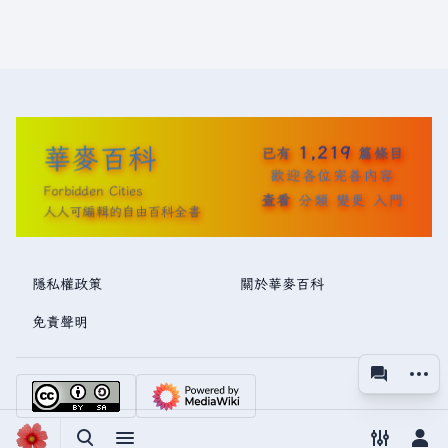
華麥百科
1,219
已有
篇條目
歡迎各位完善內容
Forbidden Cities
查看
分類
變更
入門
人人可編輯的自由百科全書
隱私權政策
關於華麥百科
免責聲明
更多操
associated
視圖
切換搜尋
切換選單
切換偏好
切