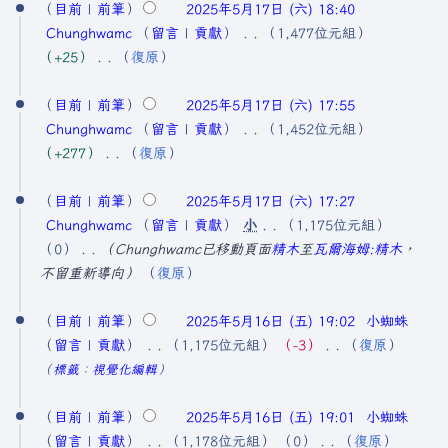
輯
目前
前筆
2025年5月17日 (六) 18:40
星
0
摘
Chunghwamc
留言
貢獻
1,477位元組
期
2
要
+25
復原
日
5
無
)
編
目前
前筆
2025年5月17日 (六) 17:55
年
輯
Chunghwamc
留言
貢獻
1,452位元組
5
摘
+277
復原
月
要
無
1
編
目前
前筆
2025年5月17日 (六) 17:27
7
輯
Chunghwamc
留言
貢獻
小
1,175位元組
日
摘
0
Chunghwamc已移動頁面
精木
至
瓦爾海姆:精木
，
要
不留重新導向
復原
(
星
2
目前
前筆
2025年5月16日 (五) 19:02
小蜘蛛
期
0
留言
貢獻
1,175位元組
−3
復原
六
2
無
標籤
：
視覺化編輯
)
5
編
輯
目前
前筆
2025年5月16日 (五) 19:01
小蜘蛛
年
摘
留言
貢獻
1,178位元組
0
復原