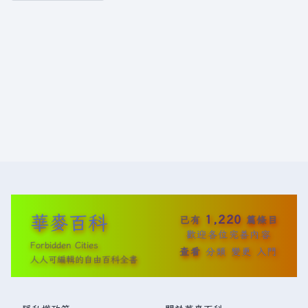
華麥百科
1,220
已有
篇條目
歡迎各位完善內容
Forbidden Cities
查看
分類
變更
入門
人人可編輯的自由百科全書