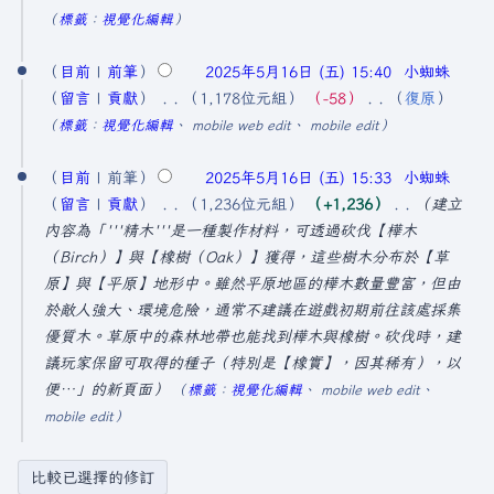
5
要
無
標籤
：
視覺化編輯
月
編
1
輯
目前
前筆
2025年5月16日 (五) 15:40
小蜘蛛
6
摘
留言
貢獻
1,178位元組
−58
復原
日
要
無
標籤
：
視覺化編輯
mobile web edit
mobile edit
編
(
輯
目前
前筆
2025年5月16日 (五) 15:33
小蜘蛛
星
摘
留言
貢獻
1,236位元組
+1,236
建立
期
要
內容為「'''精木'''是一種製作材料，可透過砍伐【樺木
五
（Birch）】與【橡樹（Oak）】獲得，這些樹木分布於【草
)
原】與【平原】地形中。雖然平原地區的樺木數量豐富，但由
於敵人強大、環境危險，通常不建議在遊戲初期前往該處採集
優質木。草原中的森林地帶也能找到樺木與橡樹。砍伐時，建
議玩家保留可取得的種子（特別是【橡實】，因其稀有），以
便…」的新頁面
標籤
：
視覺化編輯
mobile web edit
mobile edit