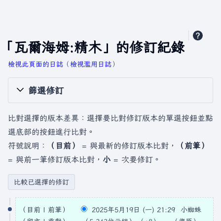
「瓦爾海姆:精木」的修訂紀錄
檢視此頁面的日誌
​（
檢視濫用日誌
）
篩選修訂
比對選擇的版本差異：選擇要比對修訂版本的單選按鈕並點
選底部的按鈕進行比對。
符號說明：
（目前）
= 與最新的修訂版本比對，
（前筆）
= 與前一筆修訂版本比對，
小
= 次要修訂。
2
目前
前筆
2025年5月19日 (一) 21:29
小蜘蛛
0