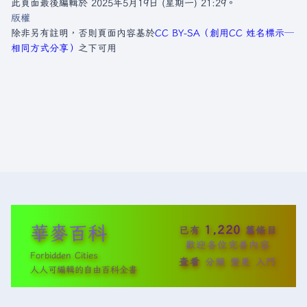
此頁面最後編輯於 2025年5月19日 (星期一) 21:29。
版權
除非另有註明，否則頁面內容基於
CC BY-SA（創用CC 姓名標示─
相同方式分享）
之下可用
華麥百科
1,220
已有
篇條目
歡迎各位完善內容
Forbidden Cities
查看
分類
變更
入門
人人可編輯的自由百科全書