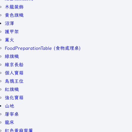
木龍裝飾
黃色旗幟
沼澤
護甲架
篝火
FoodPreparationTable (食物處理桌)
綠旗幟
維京長船
個人寶箱
烏鴉王位
紅旗幟
強化寶箱
山地
屠宰桌
龍床
紅色黃麻窗簾