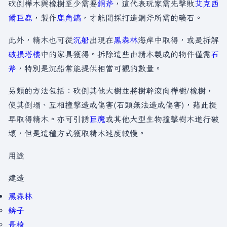
砍倒樺木與橡樹至少需要
銅斧
，這代表玩家需先擊敗
艾克西
爾巨鹿
，製作
鹿角鎬
，才能開採打造銅斧所需的礦石。
此外，精木也可從
沉船
出現在
黑森林
海岸中取得，或是拆解
破損塔樓
中的家具獲得。拆除這些由精木製成的物件僅需
石
斧
，特別是沉船常能提供相當可觀的數量。
另類的方法包括：砍倒其他大樹並將樹幹滾向樺樹/橡樹，
使其倒塌、互相撞擊造成傷害(石頭無法造成傷害)，藉此提
早取得精木。亦可引誘
巨魔
或其他大型生物撞擊樹木進行破
壞，但是這種方式獲取精木速度較慢。
用途
建造
黑森林
錛子
長椅