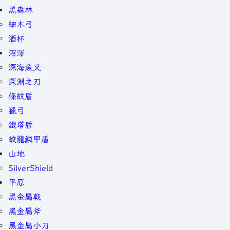
黑森林
細木弓
酒杯
沼澤
深海魚叉
深淵之刃
條紋盾
獵弓
鐵塔盾
蛟龍鱗甲盾
山地
SilverShield
平原
黑金屬戟
黑金屬斧
黑金屬小刀