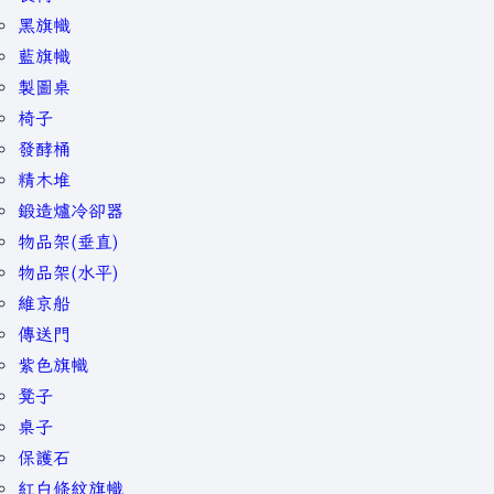
黑旗幟
藍旗幟
製圖桌
椅子
發酵桶
精木堆
鍛造爐冷卻器
物品架(垂直)
物品架(水平)
維京船
傳送門
紫色旗幟
凳子
桌子
保護石
紅白條紋旗幟