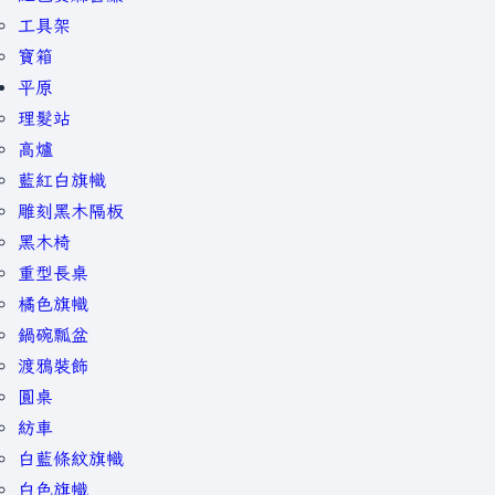
工具架
寶箱
平原
理髮站
高爐
藍紅白旗幟
雕刻黑木隔板
黑木椅
重型長桌
橘色旗幟
鍋碗瓢盆
渡鴉裝飾
圓桌
紡車
白藍條紋旗幟
白色旗幟