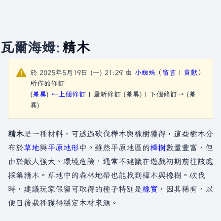
瓦爾海姆
:
精木
於 2025年5月19日 (一) 21:29 由
小蜘蛛
（
留言
|
貢獻
）
所作的修訂
(
差異
)
←上個修訂
| 最新修訂 (差異) | 下個修訂→ (差
異)
精木
是一種材料，可透過砍伐樺木與橡樹獲得，這些樹木分
布於
草地
與
平原
地形
中。雖然平原地區的
樺樹
數量豐富，但
由於敵人強大、環境危險，通常不建議在遊戲初期前往該處
採集精木。草地中的森林地帶也能找到樺木與橡樹。砍伐
時，建議玩家保留可取得的種子特別是
橡實
，因其稀有，以
便日後栽種獲得穩定木材來源。