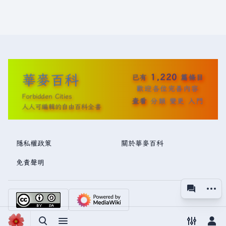
華麥百科
1,220
已有
篇條目
歡迎各位完善內容
Forbidden Cities
查看
分類
變更
入門
人人可編輯的自由百科全書
隱私權政策
關於華麥百科
免責聲明
更多操
associated
視圖
切換搜尋
切換選單
切換偏好
切