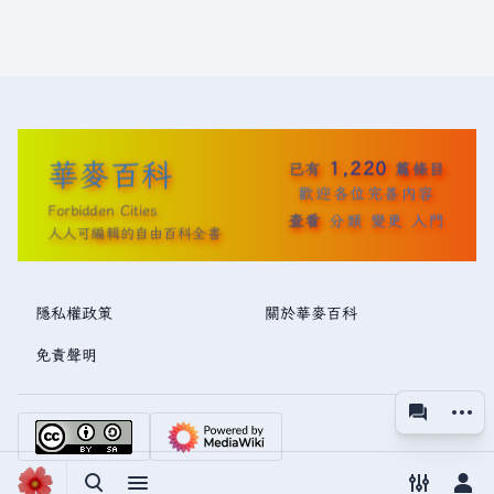
華麥百科
1,220
已有
篇條目
歡迎各位完善內容
Forbidden Cities
查看
分類
變更
入門
人人可編輯的自由百科全書
隱私權政策
關於華麥百科
免責聲明
更多操
associated
視圖
切換搜尋
切換選單
切換偏好
切