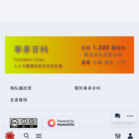
華麥百科
1,220
已有
篇條目
歡迎各位完善內容
Forbidden Cities
查看
分類
變更
入門
人人可編輯的自由百科全書
隱私權政策
關於華麥百科
免責聲明
更多操
associated
視圖
切換搜尋
切換選單
切換偏好
切