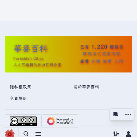
華麥百科
1,220
已有
篇條目
歡迎各位完善內容
Forbidden Cities
查看
分類
變更
入門
人人可編輯的自由百科全書
隱私權政策
關於華麥百科
免責聲明
更多操
associated
視圖
切換搜尋
切換選單
切換偏好
切