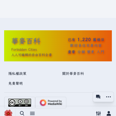
華麥百科
1,220
已有
篇條目
歡迎各位完善內容
Forbidden Cities
查看
分類
變更
入門
人人可編輯的自由百科全書
隱私權政策
關於華麥百科
免責聲明
更多操
associated
視圖
切換搜尋
切換選單
切換偏好
切