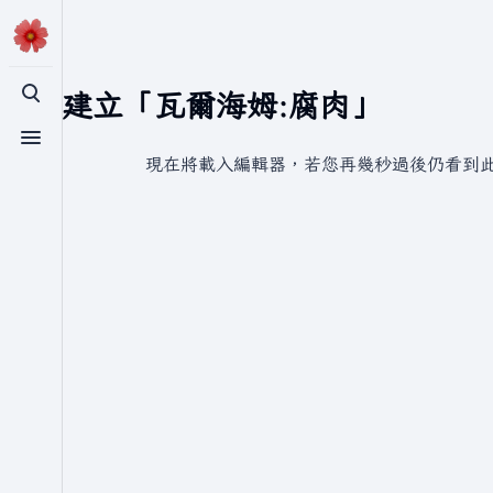
正在建立「瓦爾海姆:腐肉」
切換搜尋
切換選單
現在將載入編輯器，若您再幾秒過後仍看到