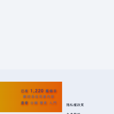
1,220
已有
篇條目
歡迎各位完善內容
查看
分類
變更
入門
隱私權政策