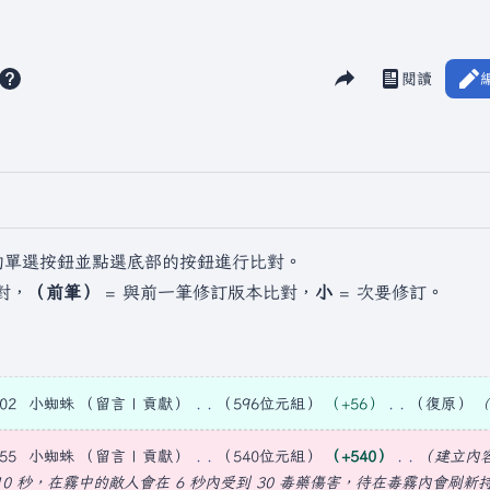
分享此頁面
閱讀
檢視歷史
視圖
的單選按鈕並點選底部的按鈕進行比對。
對，
（前筆）
= 與前一筆修訂版本比對，
小
= 次要修訂。
02
小蜘蛛
留言
貢獻
596位元組
+56
復原
55
小蜘蛛
留言
貢獻
540位元組
+540
建立內容
0 秒，在霧中的敵人會在 6 秒內受到 30 毒藥傷害，待在毒霧內會刷新持