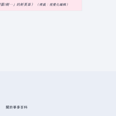
姆附圖|樹…」的新頁面
標籤
：
視覺化編輯
關於華麥百科