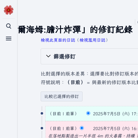
「瓦爾海姆:膽汁炸彈」的修訂紀錄
切換搜尋
檢視此頁面的日誌
​（
檢視濫用日誌
）
切換選單
篩選修訂
比對選擇的版本差異：選擇要比對修訂版本
符號說明：
（目前）
= 與最新的修訂版本比
2
目前
前筆
2025年7月5日 (六) 17:
0
無
2
編
目前
前筆
2025年7月5日 (六) 16:
5
輯
在落地點製造出一片半徑 4m 的火毒霧，持續 1