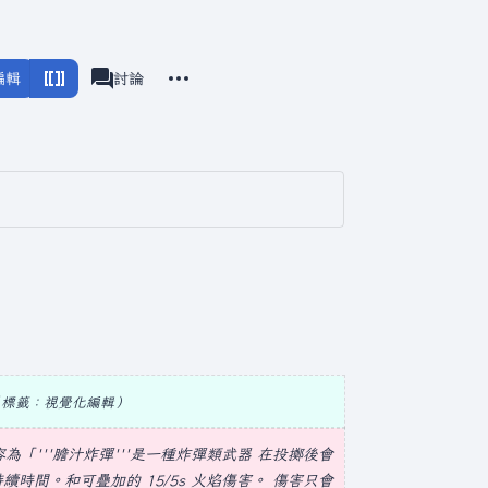
更多操作
編輯
瓦爾海姆
討論
associated-pages
標籤
：
視覺化編輯
為「'''膽汁炸彈'''是一種
炸彈類武器
在投擲後會
續時間。和可疊加的 15/5s 火焰傷害。 傷害只會