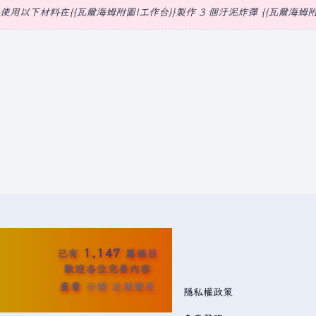
以使用以下材料在{{瓦爾海姆附圖|工作台}}製作 3 個汙泥炸彈 {{瓦爾海
1,147
已有
篇條目
歡迎各位完善內容
查看
分類
近期變更
隱私權政策