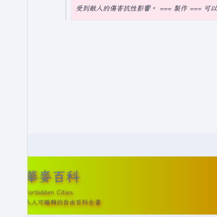
摘
受到敵人的傷害抗性影響。 === 製作 === 可
年
要
7
月
5
日
(
星
期
六
)
華麥百科
Forbidden Cities
人人可編輯的自由百科全書