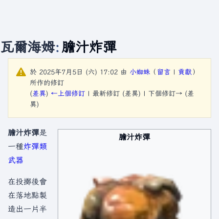
瓦爾海姆
:
膽汁炸彈
於 2025年7月5日 (六) 17:02 由
小蜘蛛
（
留言
|
貢獻
）
所作的修訂
(
差異
)
←上個修訂
| 最新修訂 (差異) | 下個修訂→ (差
異)
膽汁炸彈
是
膽汁炸彈
一種
炸彈類
武器
在投擲後會
在落地點製
造出一片半