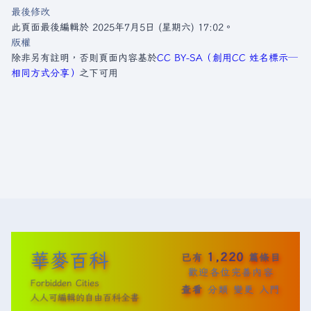
最後修改
此頁面最後編輯於 2025年7月5日 (星期六) 17:02。
版權
除非另有註明，否則頁面內容基於
CC BY-SA（創用CC 姓名標示─
相同方式分享）
之下可用
華麥百科
1,220
已有
篇條目
歡迎各位完善內容
Forbidden Cities
查看
分類
變更
入門
人人可編輯的自由百科全書