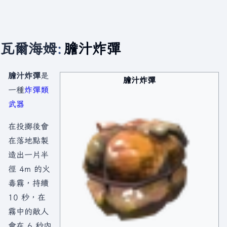
瓦爾海姆
:
膽汁炸彈
膽汁炸彈
是
膽汁炸彈
一種
炸彈類
武器
在投擲後會
在落地點製
造出一片半
徑 4m 的火
毒霧，持續
10 秒，在
霧中的敵人
會在 6 秒內