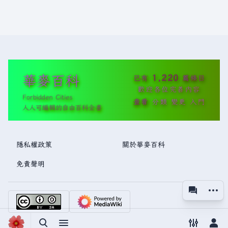
華麥百科
1,220
已有
篇條目
歡迎各位完善內容
Forbidden Cities
查看
分類
變更
入門
人人可編輯的自由百科全書
隱私權政策
關於華麥百科
免責聲明
更多操
associated
視圖
切換搜尋
切換選單
切換偏好
切