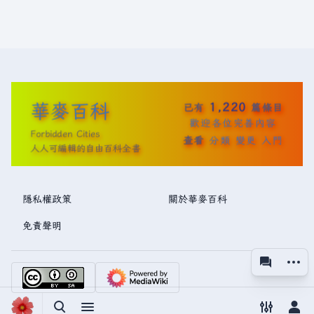
華麥百科
1,220
已有
篇條目
歡迎各位完善內容
Forbidden Cities
查看
分類
變更
入門
人人可編輯的自由百科全書
隱私權政策
關於華麥百科
免責聲明
更多操
associated
視圖
切換搜尋
切換選單
切換偏好
切