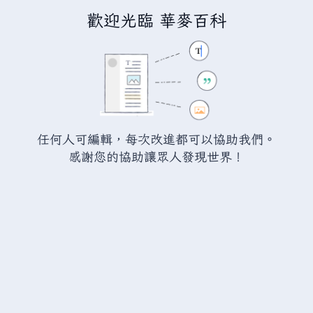
歡迎光臨 華麥百科
正在編輯
瓦爾海姆:蒲公英
（章
節）
警告：
您尚未登入。 若您進行任何的編輯您的 IP
任何人可編輯，每次改進都可以協助我們。
位址將會被公開。 若您
登入
或
建立帳號
，您的
感謝您的協助讓眾人發現世界！
編輯將會以您的使用者名稱標示，並能擁有另外的
益處。
切換
進階
特殊文字
說明