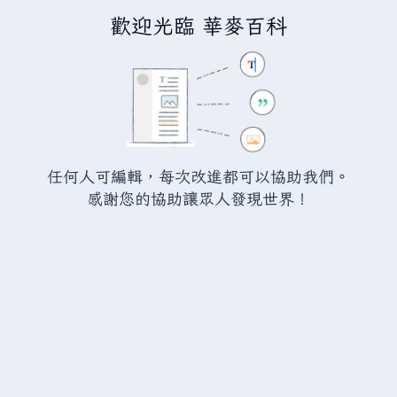
歡迎光臨 華麥百科
正在編輯
瓦爾海姆:蒲公英
（章
節）
警告：
您尚未登入。 若您進行任何的編輯您的 IP
任何人可編輯，每次改進都可以協助我們。
位址將會被公開。 若您
登入
或
建立帳號
，您的
感謝您的協助讓眾人發現世界！
編輯將會以您的使用者名稱標示，並能擁有另外的
益處。
切換
進階
特殊文字
說明