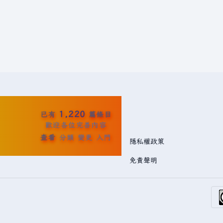
1,220
已有
篇條目
歡迎各位完善內容
查看
分類
變更
入門
隱私權政策
免責聲明