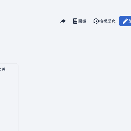
分享此頁面
閱讀
檢視歷史
視圖
公英