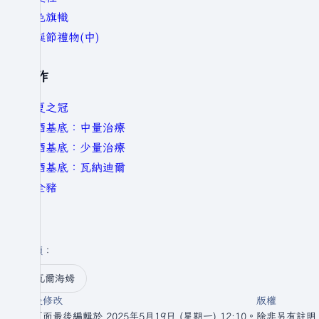
黃色旗幟
聖誕節禮物(中)
製作
仲夏之冠
蜜酒基底：中量治療
蜜酒基底：少量治療
蜜酒基底：瓦納迪爾
烤全豬
分類
：​
瓦爾海姆
最後修改
版權
此頁面最後編輯於 2025年5月19日 (星期一) 12:10。
除非另有註明