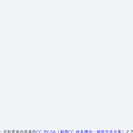
，否則頁面內容基於
CC BY-SA（創用CC 姓名標示─相同方式分享）
之