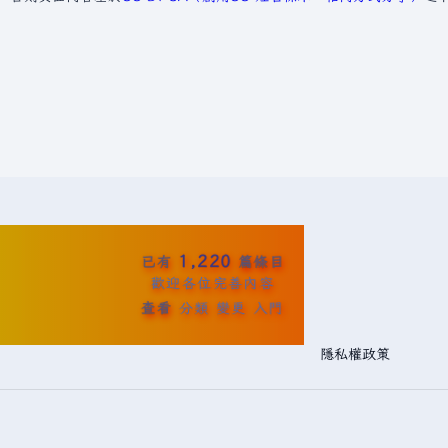
1,220
已有
篇條目
歡迎各位完善內容
查看
分類
變更
入門
隱私權政策