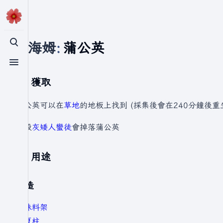
瓦爾海姆
:
蒲公英
切換搜尋
切換選單
獲取
蒲公英可以在
草地
的地板上找到 (採集後會在240分鐘後重
擊殺
灰矮人蠻徒
會掉落蒲公英
用途
建造
調味料架
仲夏柱