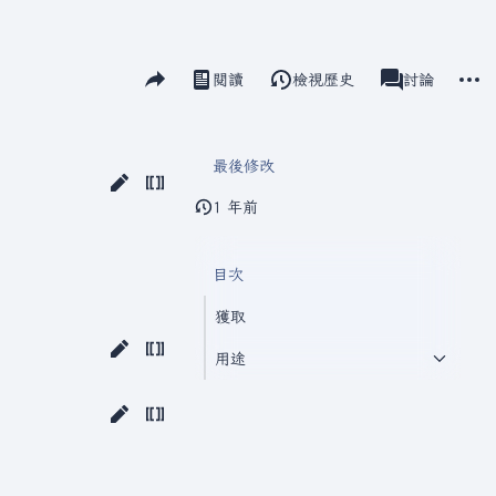
分享此頁面
更多
閱讀
檢視歷史
瓦爾海姆
討論
視圖
associated-pag
最後修改
1 年前
目次
獲取
用途