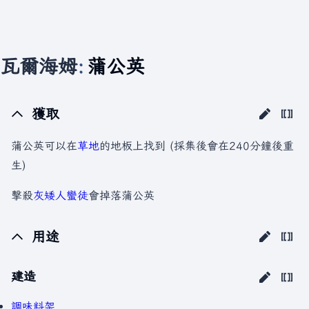
瓦爾海姆
:
蒲公英
獲取
蒲公英可以在
草地
的地板上找到 (採集後會在240分鐘後重
生)
擊殺
灰矮人蠻徒
會掉落蒲公英
用途
建造
調味料架