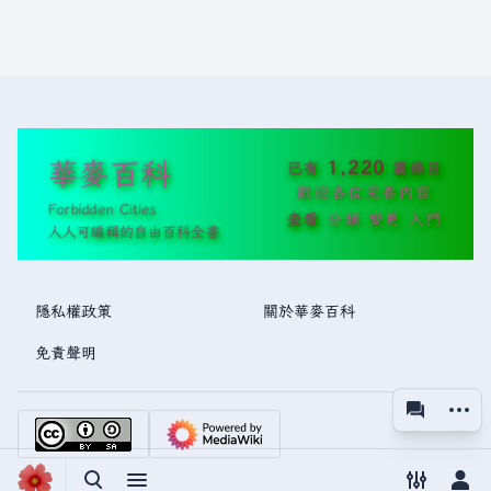
華麥百科
1,220
已有
篇條目
歡迎各位完善內容
Forbidden Cities
查看
分類
變更
入門
人人可編輯的自由百科全書
隱私權政策
關於華麥百科
免責聲明
更多操
associated
視圖
切換搜尋
切換選單
切換偏好
切