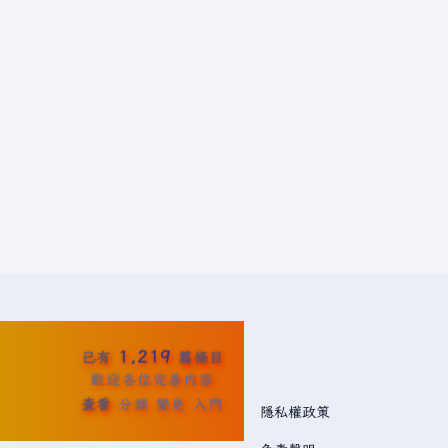
1,219
已有
篇條目
歡迎各位完善內容
查看
分類
變更
入門
隱私權政策