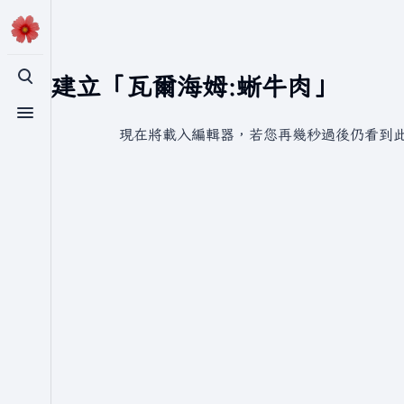
正在建立「瓦爾海姆:蜥牛肉」
切換搜尋
切換選單
現在將載入編輯器，若您再幾秒過後仍看到