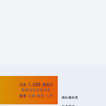
1,220
已有
篇條目
歡迎各位完善內容
查看
分類
變更
入門
隱私權政策