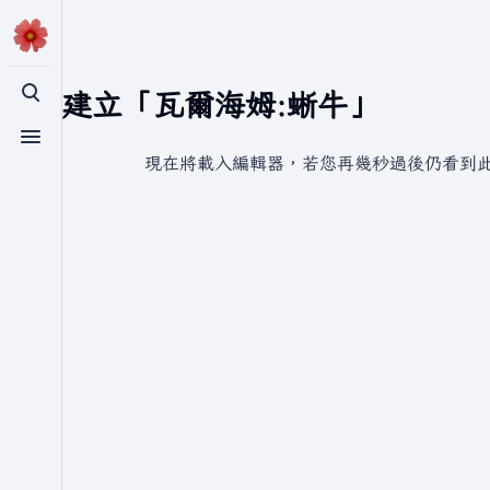
正在建立「瓦爾海姆:蜥牛」
切換搜尋
切換選單
現在將載入編輯器，若您再幾秒過後仍看到