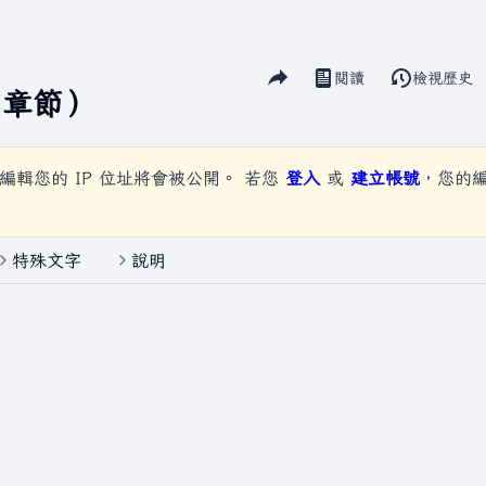
分享此頁面
閱讀
檢視歷史
視圖
章節）
編輯您的 IP 位址將會被公開。 若您
登入
或
建立帳號
，您的
特殊文字
說明