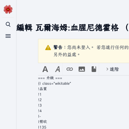
正在編輯
瓦爾海姆:血腥尼德霍格
（
切換搜尋
切換選單
警告：
您尚未登入。 若您進行任何的
另外的益處。
進階