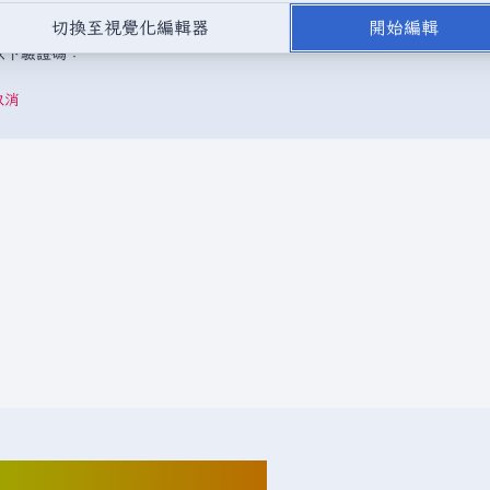
，或是取自不受版權保護的公開領域或自由資源。
請勿在未經授權的情況
切換至視覺化編輯器
開始編輯
成以下驗證碼：
取消