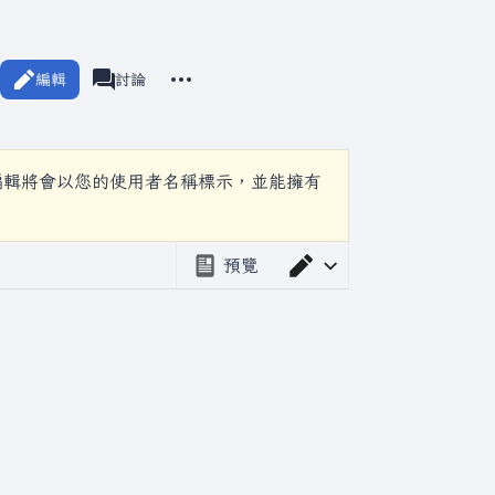
更多操作
編輯
瓦爾海姆
討論
associated-pages
編輯將會以您的使用者名稱標示，並能擁有
預覽
切換編輯器