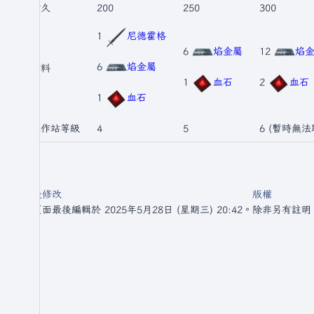
耐久
200
250
300
1
尼德霍格
6
焰金屬
12
焰
6
焰金屬
材料
1
血石
2
血石
1
血石
工作站等級
4
5
6 (暫時無法
最後修改
版權
此頁面最後編輯於 2025年5月28日 (星期三) 20:42。
除非另有註明