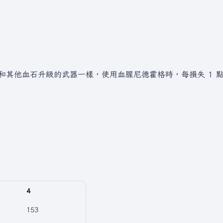
和其他血石升級的武器一樣，使用血腥尼德霍格時，每損失 1 
4
153