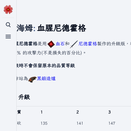
瓦爾海姆
:
血腥尼德霍格
切換搜尋
切換選單
血腥尼德霍格
是用
血石
和
尼德霍格
製作的升級版，
0.2% 的攻擊力(不是損失的百分比)。
升級時不會保留原本的品質等級
製作站為
黑鍛造爐
升級
品質
1
2
3
劈砍
135
141
147