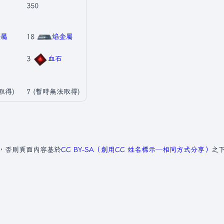
350
金屬
18
焰金屬
3
血石
取得)
7 (暫時無法取得)
，否則頁面內容基於
CC BY-SA（創用CC 姓名標示─相同方式分享）
之