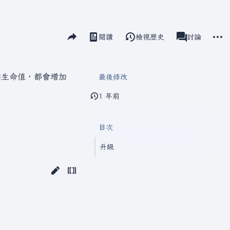
分享此頁面
更多
閱讀
檢視歷史
瓦爾海姆
討論
視圖
associated-pag
點生命值，都會增加
最後修改
1 年前
目次
升級